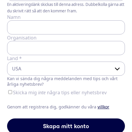
En aktiveringslänk skickas till denna adress. Dubbelkolla gärna att
du skrivit rätt så att den kommer fram.
Namn
Organisation
Land *
Kan vi sända dig några meddelanden med tips och vårt
årliga nyhetsbrev?
Skicka mig
inte
några tips eller nyhetsbrev
Genom att registrera dig, godkänner du våra
villkor
Skapa mitt konto