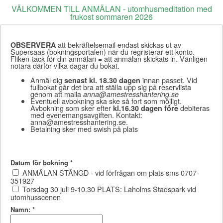
VÄLKOMMEN TILL ANMÄLAN - utomhusmeditation med
frukost sommaren 2026
att bekräftelsemail endast skickas ut av
OBSERVERA
Supersaas (bokningsportalen) när du regristerar ett konto.
Fliken-tack för din anmälan = att anmälan skickats in. Vänligen
notara därför vilka dagar du bokat.
Anmäl dig
innan passet. Vid
senast kl. 18.30 dagen
fullbokat går det bra att ställa upp sig på reservlista
genom att maila
anna@amestresshantering.se
Eventuell avbokning ska ske så fort som möjligt.
Avbokning som sker efter
debiteras
kl.16.30 dagen före
med evenemangsavgiften. Kontakt:
anna@amestresshantering.se.
Betalning sker med swish på plats
Datum för bokning
*
ANMÄLAN STÄNGD - vid förfrågan om plats sms 0707-
351927
Torsdag 30 juli 9-10.30 PLATS: Laholms Stadspark vid
utomhusscenen
Namn:
*