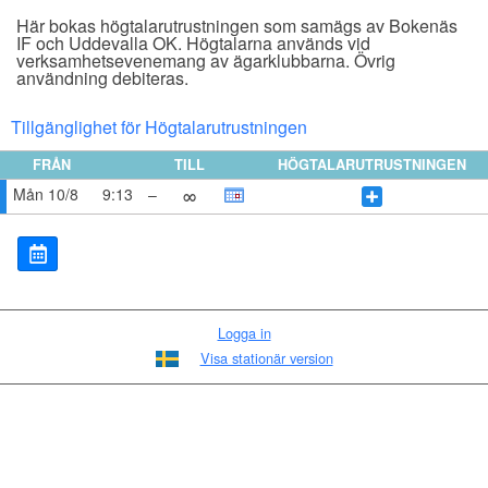
Här bokas högtalarutrustningen som samägs av Bokenäs
IF och Uddevalla OK. Högtalarna används vid
verksamhetsevenemang av ägarklubbarna. Övrig
användning debiteras.
Tillgänglighet för Högtalarutrustningen
FRÅN
TILL
HÖGTALARUTRUSTNINGEN
∞
Mån 10/8
9:13
–
Logga in
Visa stationär version