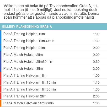
Välkommen att boka tid på Tavlebordsvallen Gräs A, 11-
mot-11-plan (9-mot-9 möjligt). Just nu kan bokning dock
endast göras efter godkännande av administratör. Denna
spärr kommer att släppas då planbokningsmöte hållits.
GILLEBY PLANBOKNING GRÄS A
PlanA Träning Helplan 1tim
1:00
PlanA Träning Helplan 1tim30min
1:30
PlanA Träning Helplan 2tim
2:00
PlanA Match Helplan 2tim
2:00
PlanA Match Helplan 2tim30min
2:30
PlanA Match Helplan 3tim
3:00
PlanA Träning Halvplan 1tim
1:00
PlanA Träning Halvplan 1tim15min
1:15
PlanA Träning Halvplan 1tim30min
1:30
PlanA Träning Halvplan 2tim
2:00
PlanA Match Halvplan 1tim30min
1:30