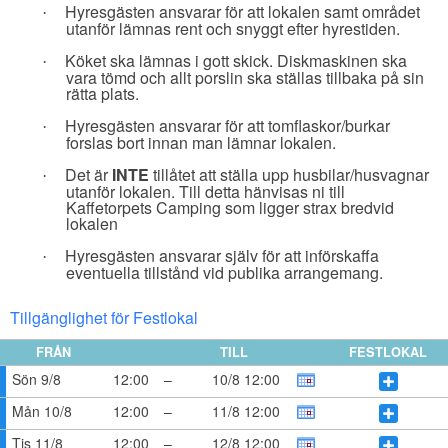
Hyresgästen ansvarar för att lokalen samt området
·
utanför lämnas rent och snyggt efter hyrestiden.
Köket ska lämnas i gott skick. Diskmaskinen ska
·
vara tömd och allt porslin ska ställas tillbaka på sin
rätta plats.
Hyresgästen ansvarar för att tomflaskor/burkar
·
forslas bort innan man lämnar lokalen.
Det är
INTE
tillåtet att ställa upp husbilar/husvagnar
·
utanför lokalen. Till detta hänvisas ni till
Kaffetorpets Camping som ligger strax bredvid
lokalen
Hyresgästen ansvarar själv för att införskaffa
·
eventuella tillstånd vid publika arrangemang.
Tillgänglighet för Festlokal
FRÅN
TILL
FESTLOKAL
Sön 9/8
12:00
–
10/8 12:00
Mån 10/8
12:00
–
11/8 12:00
Tis 11/8
12:00
–
12/8 12:00