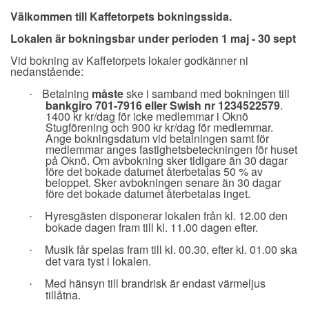
Välkommen till Kaffetorpets bokningssida.
Lokalen är bokningsbar under perioden 1 maj - 30 sept
Vid bokning av Kaffetorpets lokaler godkänner ni
nedanstående:
Betalning
måste
ske i samband med bokningen till
·
bankgiro 701-7916 eller Swish nr 1234522579
.
1400 kr kr/dag för icke medlemmar i Oknö
Stugförening och 900 kr kr/dag för medlemmar.
Ange bokningsdatum vid betalningen samt för
medlemmar anges fastighetsbeteckningen för huset
på Oknö. Om avbokning sker tidigare än 30 dagar
före det bokade datumet återbetalas 50 % av
beloppet. Sker avbokningen senare än 30 dagar
före det bokade datumet återbetalas inget.
Hyresgästen disponerar lokalen från kl. 12.00 den
·
bokade dagen fram till kl. 11.00 dagen efter.
Musik får spelas fram till kl. 00.30, efter kl. 01.00 ska
·
det vara tyst i lokalen.
Med hänsyn till brandrisk är endast värmeljus
·
tillåtna.