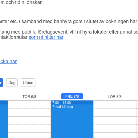
um och tid ni önskar.
nster etc. i samband med banhyra görs i slutet av bokningen här
gemang med publik, företagsevent, vill ni hyra lokaler eller anna
ontaktformulär
som ni hittar här
icka här
a
Dag
Utbud
FRE 7/8
TOR 6/8
LÖR 8/8
7:00 − 19:00
Privat körning