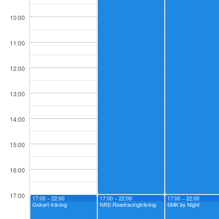
10:00
11:00
12:00
13:00
14:00
15:00
16:00
17:00
17:00 − 22:00
17:00 − 22:00
17:00 − 22:00
Gokart-träning
NRS Roadracingträning
SMK by Night