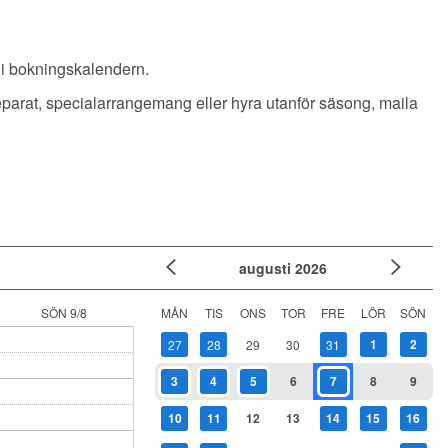
 i bokningskalendern.
t separat, specialarrangemang eller hyra utanför säsong, maila
augusti
2026
SÖN 9/8
MÅN
TIS
ONS
TOR
FRE
LÖR
SÖN
1
2
27
28
29
30
31
3
4
5
6
7
8
9
10
11
12
13
14
15
16