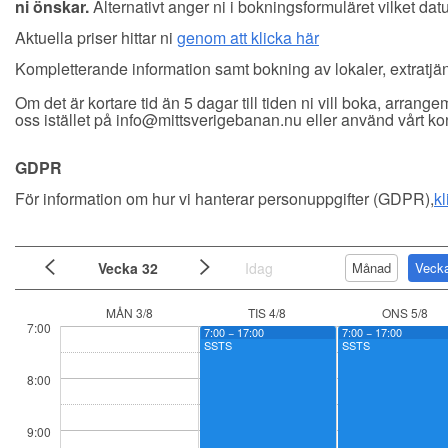
ni önskar.
Alternativt anger ni i bokningsformuläret vilket dat
Aktuella priser hittar ni
genom att klicka här
Kompletterande information samt bokning av lokaler, extratjä
Om det är kortare tid än 5 dagar till tiden ni vill boka, arran
oss istället på info@mittsverigebanan.nu eller använd vårt k
GDPR
För information om hur vi hanterar personuppgifter (GDPR),
kl
Vecka 32
Idag
Månad
Veck
MÅN 3/8
TIS 4/8
ONS 5/8
7:00
7:00 − 17:00
7:00 − 17:00
SSTS
SSTS
8:00
9:00