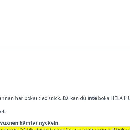
 annan har bokat t.ex snick. Då kan du
inte
boka HELA HU
et.
h vuxnen hämtar nyckeln.
 huset. Då blir det tydligare för alla andra som vill boka