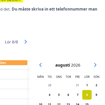
ad det.
Du måste skriva in ett telefonnummer man
Lör 8/8
cken
augusti
2026
MÅN
TIS
ONS
TOR
FRE
LÖR
SÖN
27
28
29
30
31
1
2
3
4
5
6
7
8
9
10
11
12
13
14
15
16