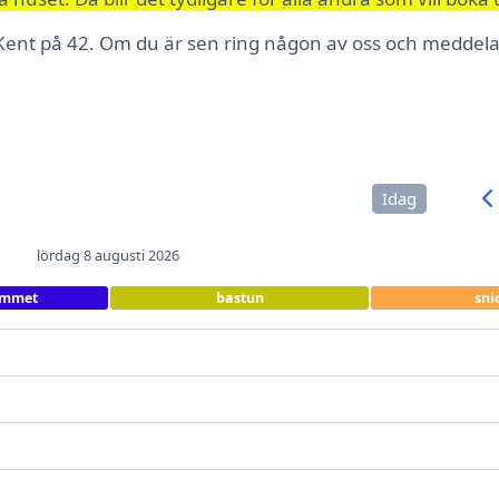
s Kent på 42. Om du är sen ring någon av oss och meddel
Idag
lördag 8 augusti 2026
ummet
bastun
sni