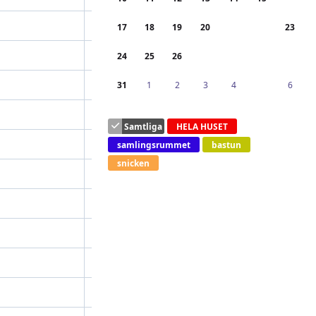
17
18
19
20
21
22
23
24
25
26
27
28
29
30
31
1
2
3
4
5
6
Samtliga
HELA HUSET
samlingsrummet
bastun
snicken