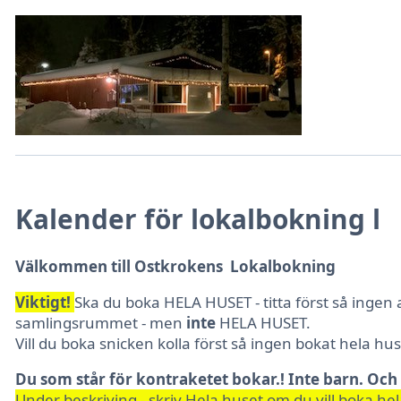
Kalender för lokalbokning l
Välkommen till Ostkrokens Lokalbokning
Viktigt!
Ska du
b
oka HELA HUSET - titta först så ingen
samlingsrummet - men
inte
HELA HUSET.
Vill du boka snicken kolla först så ingen bokat hela hus
Du som står för kontraketet bokar.! Inte barn. Oc
Under beskriving - skriv Hela huset om du vill boka hela