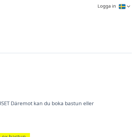
Logga in
SET Däremot kan du boka bastun eller
 t.ex bastun.