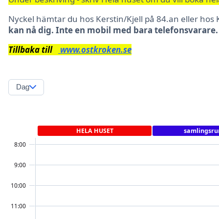
Nyckel hämtar du hos Kerstin/Kjell på 84.an eller ho
kan nå dig. Inte en mobil med bara telefonsvarare.
Tillbaka till
www.ostkroken.se
Dag
HELA HUSET
samlingsr
8:00
9:00
10:00
11:00