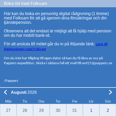
Boka tid med Folksam
Här kan du boka en personlig digital rådgivning (1 timme)
med Folksam för att gå igenom dina försäkringar och din
tjänstepension.
Observera att det endast är möjligt att få hjälp med pension
om du har mobilt bank-id.
För att ansluta till mötet går du in på följande länk:
Länk till
Rådgivningen med Folksam
.
Om du inte har tillgång till egen dator så kan du få låna av oss på
Pappers expedition. Skicka i sådana fall ett mail till avd15@pappers.se
/Pappers
Augusti
2026
Mån
Tis
Ons
Tor
Fre
Lör
Sön
27
28
29
30
31
1
2