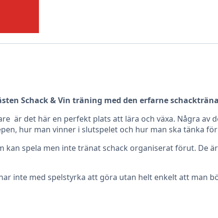
 Hästen Schack & Vin träning med den erfarne schackträn
are är det här en perfekt plats att lära och växa. Några av
en, hur man vinner i slutspelet och hur man ska tänka för at
som kan spela men inte tränat schack organiserat förut. De ä
 har inte med spelstyrka att göra utan helt enkelt att man 