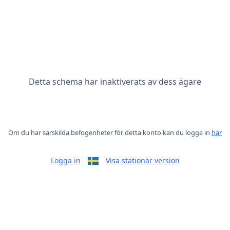
Schema sovplatser i klubbhus-
1-2 pers är nu stängt
Detta schema har inaktiverats av dess ägare
Om du har särskilda befogenheter för detta konto kan du logga in
här
Logga in
Visa stationär version