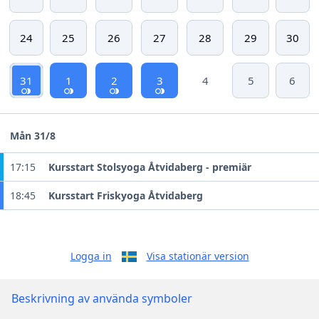
24
25
26
27
28
29
30
31
1
2
3
4
5
6
Mån 31/8
17:15
Kursstart Stolsyoga Åtvidaberg - premiär
18:45
Kursstart Friskyoga Åtvidaberg
Logga in
Visa stationär version
Beskrivning av använda symboler