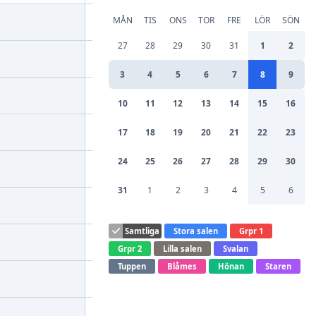
MÅN
TIS
ONS
TOR
FRE
LÖR
SÖN
27
28
29
30
31
1
2
3
4
5
6
7
8
9
10
11
12
13
14
15
16
17
18
19
20
21
22
23
24
25
26
27
28
29
30
31
1
2
3
4
5
6
Samtliga
Stora salen
Grpr 1
Grpr 2
Lilla salen
Svalan
Tuppen
Blåmes
Hönan
Staren