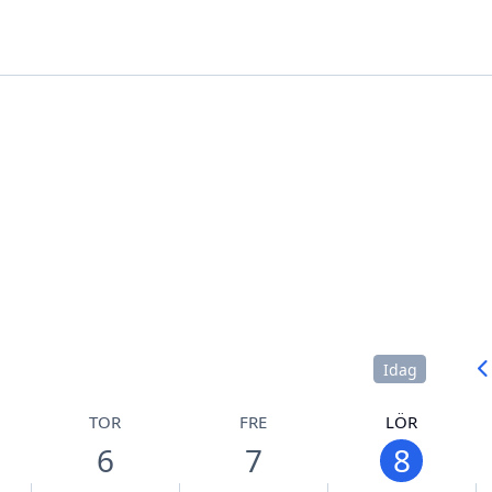
Idag
TOR
FRE
LÖR
6
7
8