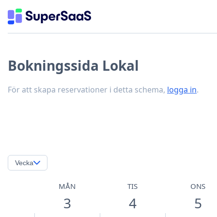
Bokningssida Lokal
För att skapa reservationer i detta schema,
logga in
.
Vecka
MÅN
TIS
ONS
3
4
5