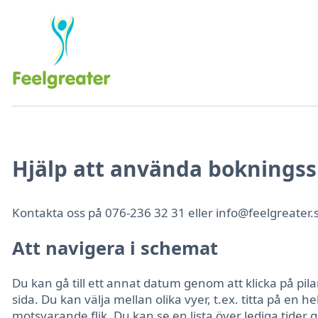
Hjälp att använda bokningssi
Kontakta oss på 076-236 32 31 eller info@feelgreater.s
Att navigera i schemat
Du kan gå till ett annat datum genom att klicka på pi
sida. Du kan välja mellan olika vyer, t.ex. titta på en 
motsvarande flik. Du kan se en lista över lediga tider g