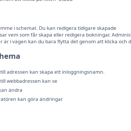
rymme i schemat. Du kan redigera tidigare skapade
sar vem som får skapa eller redigera bokningar. Adminis
är i vägen kan du bara flytta det genom att klicka och d
schema
till adressen kan skapa ett inloggningsnamn.
till webbadressen kan se
 kan ändra
ratören kan göra ändringar