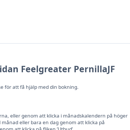
dan Feelgreater PernillaJF
e för att få hjälp med din bokning.
larna, eller genom att klicka i månadskalendern på höger
hel månad eller bara en dag genom att klicka på
enom att klicka på fliken ’Utbud’