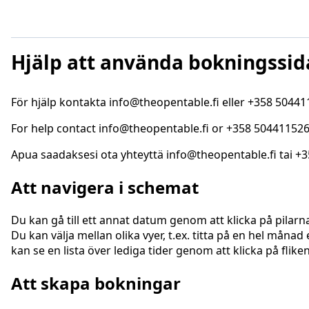
Hjälp att använda bokningssid
För hjälp kontakta info@theopentable.fi eller +358 5044
For help contact info@theopentable.fi or +358 50441152
Apua saadaksesi ota yhteyttä info@theopentable.fi tai +
Att navigera i schemat
Du kan gå till ett annat datum genom att klicka på pilarn
Du kan välja mellan olika vyer, t.ex. titta på en hel måna
kan se en lista över lediga tider genom att klicka på flike
Att skapa bokningar