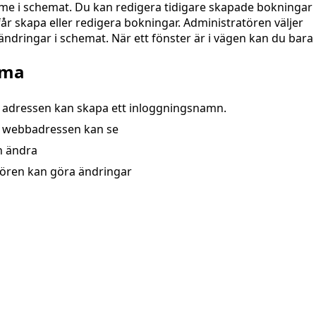
me i schemat. Du kan redigera tidigare skapade bokningar
r skapa eller redigera bokningar. Administratören väljer
ringar i schemat. När ett fönster är i vägen kan du bara f
ema
ll adressen kan skapa ett inloggningsnamn.
ll webbadressen kan se
n ändra
tören kan göra ändringar