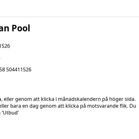
an Pool
11526
6
358 504411526
a, eller genom att klicka i månadskalendern på höger sida.
d eller bara en dag genom att klicka på motsvarande flik. Du
n ’Utbud’