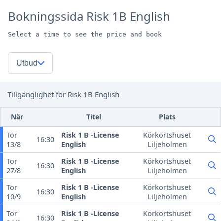
Bokningssida Risk 1B English
Select a time to see the price and book
Utbud
Tillgänglighet för Risk 1B English
När
Titel
Plats
Tor
Risk 1 B -License
Körkortshuset
16:30
13/8
English
Liljeholmen
Tor
Risk 1 B -License
Körkortshuset
16:30
27/8
English
Liljeholmen
Tor
Risk 1 B -License
Körkortshuset
16:30
10/9
English
Liljeholmen
Tor
Risk 1 B -License
Körkortshuset
16:30