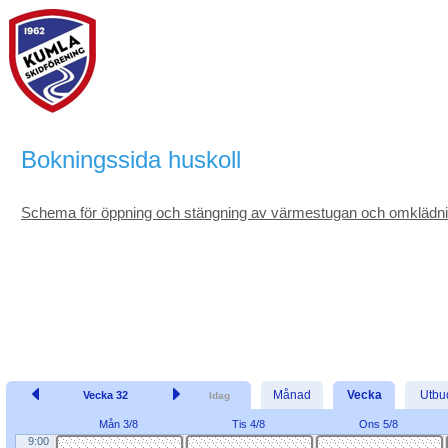
Bokningssida huskoll
Schema för öppning och stängning av värmestugan och omklädn
Månad
Vecka
Utbu
Vecka 32
Idag
Mån 3/8
Tis 4/8
Ons 5/8
9:00