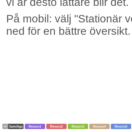
vi är desto lättare blir det.
På mobil: välj "Stationär v
ned för en bättre översikt.
Samtliga
Resurs1
Resurs2
Resurs3
Resurs4
Resurs5