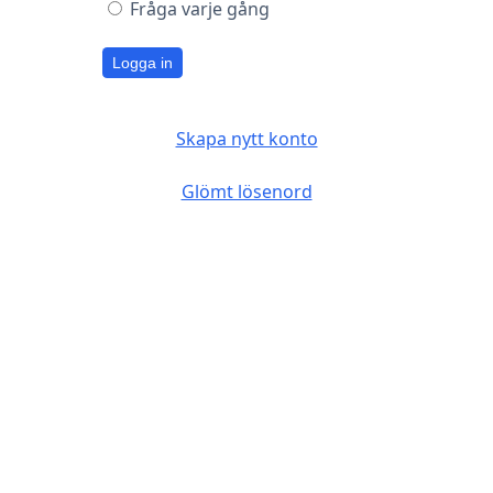
Fråga varje gång
Logga in
Skapa nytt konto
Glömt lösenord