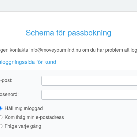
Schema för passbokning
igen kontakta info@moveyourmind.nu om du har problem att log
nloggningssida för kund
-post:
ösenord:
Håll mig inloggad
Kom ihåg min e-postadress
Fråga varje gång