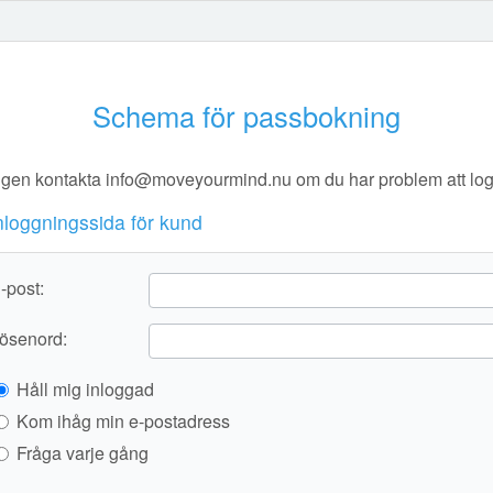
Schema för passbokning
igen kontakta info@moveyourmind.nu om du har problem att log
nloggningssida för kund
-post:
ösenord:
Håll mig inloggad
Kom ihåg min e-postadress
Fråga varje gång