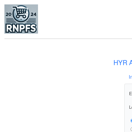
HYR A
I
E
L