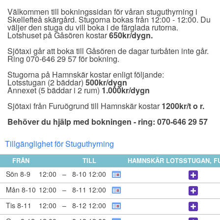
Välkommen till bokningssidan för våran stuguthyrning i
Skellefteå skärgård. Stugorna bokas från 12:00 - 12:00. Du
väljer den stuga du vill boka i de färglada rutorna.
Lotshuset på Gåsören kostar
650kr/dygn.
Sjötaxi går att boka till Gåsören de dagar turbåten inte går.
Ring 070-646 29 57 för bokning.
Stugorna på Hamnskär kostar enligt följande:
Lotsstugan (2 bäddar)
500kr/dygn
Annexet (5 bäddar i 2 rum)
1.000kr/dygn
Sjötaxi från Furuögrund till Hamnskär kostar
1200kr/t o r.
Behöver du hjälp med bokningen - ring: 070-646 29 57
Tillgänglighet för Stuguthyrning
FRÅN
TILL
HAMNSKÄR LOTSSTUGAN, 
Sön 8-9
12:00
–
8-10 12:00
Mån 8-10
12:00
–
8-11 12:00
Tis 8-11
12:00
–
8-12 12:00