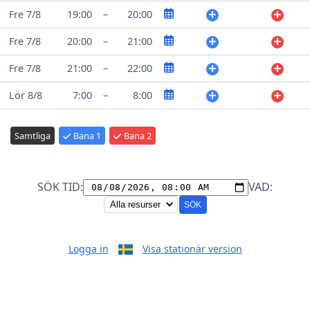
Fre 7/8
19:00
–
20:00
Fre 7/8
20:00
–
21:00
Fre 7/8
21:00
–
22:00
Lör 8/8
7:00
–
8:00
Samtliga
Bana 1
Bana 2
SÖK TID:
VAD:
SÖK
Logga in
Visa stationär version