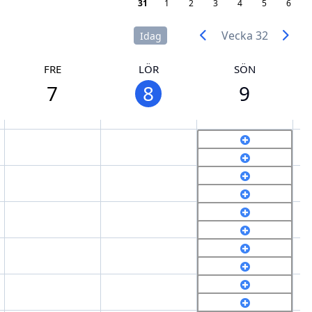
31
1
2
3
4
5
6
Vecka 32
Idag
FRE
LÖR
SÖN
7
8
9