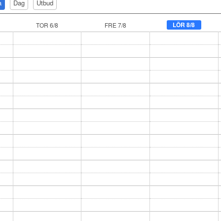
a
Dag
Utbud
LÖR 8/8
TOR 6/8
FRE 7/8