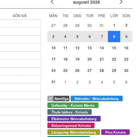
augusti
2026
SÖN 9/8
MÅN
TIS
ONS
TOR
FRE
LÖR
SÖN
1
2
27
28
29
30
31
3
4
5
6
7
8
9
10
11
12
13
14
15
16
17
18
19
20
21
22
23
24
25
26
27
28
29
30
31
1
2
3
4
5
6
Samtliga
Båttrailer - Skinnskatteberg
Gallersläp - Knivsta Märsta
Thule takbox - Knivsta
Elbåtmotor Skinnskatteberg
Belysningsmast Knivsta
Länspump Skinnskatteberg
Pirra Knivsta