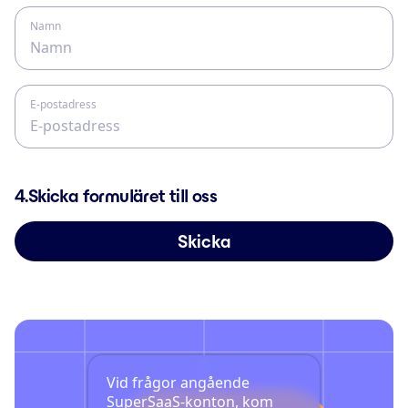
Namn
E-postadress
4.
Skicka formuläret till oss
Skicka
Vid frågor angående
SuperSaaS-konton, kom