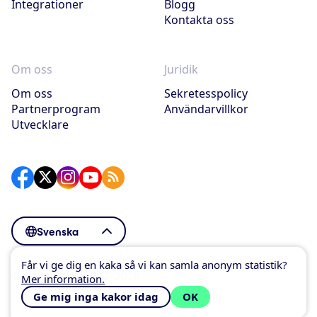
Integrationer
Blogg
Kontakta oss
Om oss
Juridik
Om oss
Sekretesspolicy
Partnerprogram
Användarvillkor
Utvecklare
Svenska
Får vi ge dig en kaka så vi kan samla anonym statistik?
© SuperSaaS 2007–2026
Mer information.
Ge mig inga kakor idag
OK