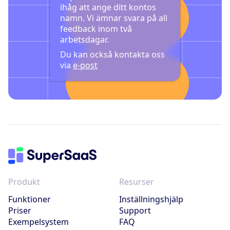
ihåg att ange ditt kontos
namn. Vi ämnar svara på all
feedback inom två
arbetsdagar.
Du kan också kontakta oss
via
e-post
Produkt
Resurser
Funktioner
Inställningshjälp
Priser
Support
Exempelsystem
FAQ