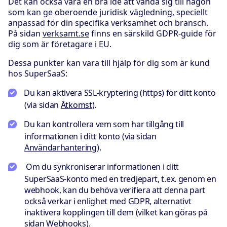
Det kan också vara en bra idé att vända sig till någon
som kan ge oberoende juridisk vägledning, speciellt
anpassad för din specifika verksamhet och bransch.
På sidan
verksamt.se
finns en särskild GDPR-guide för
dig som är företagare i EU.
Dessa punkter kan vara till hjälp för dig som är kund
hos SuperSaaS:
Du kan aktivera SSL-kryptering (https) för ditt konto
(via sidan
Åtkomst
).
Du kan kontrollera vem som har tillgång till
informationen i ditt konto (via sidan
Användarhantering
).
Om du synkroniserar informationen i ditt
SuperSaaS-konto med en tredjepart, t.ex. genom en
webhook, kan du behöva verifiera att denna part
också verkar i enlighet med GDPR, alternativt
inaktivera kopplingen till dem (vilket kan göras på
sidan
Webhooks
).