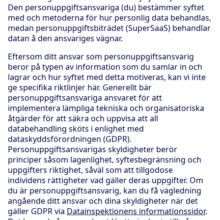
Den personuppgiftsansvariga (du) bestämmer syftet
med och metoderna för hur personlig data behandlas,
medan personuppgiftsbiträdet (SuperSaaS) behandlar
datan å den ansvariges vägnar.
Eftersom ditt ansvar som personuppgiftsansvarig
beror på typen av information som du samlar in och
lagrar och hur syftet med detta motiveras, kan vi inte
ge specifika riktlinjer här. Generellt bär
personuppgiftsansvariga ansvaret för att
implementera lämpliga tekniska och organisatoriska
åtgärder för att säkra och uppvisa att all
databehandling sköts i enlighet med
dataskyddsförordningen (GDPR).
Personuppgiftsansvarigas skyldigheter berör
principer såsom lagenlighet, syftesbegränsning och
uppgifters riktighet, såväl som att tillgodose
individens rättigheter vad gäller deras uppgifter. Om
du är personuppgiftsansvarig, kan du få vägledning
angående ditt ansvar och dina skyldigheter när det
gäller GDPR via
Datainspektionens informationssidor
.