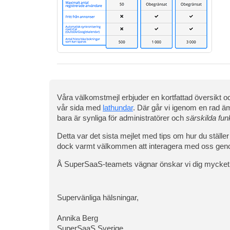
Våra välkomstmejl erbjuder en kortfattad översikt 
vår sida med
lathundar
. Där går vi igenom en rad äm
bara är synliga för administratörer och
särskilda fun
Detta var det sista mejlet med tips om hur du ställ
dock varmt välkommen att interagera med oss genom
Å SuperSaaS-teamets vägnar önskar vi dig mycket glä
Supervänliga hälsningar,
Annika Berg
SuperSaaS Sverige