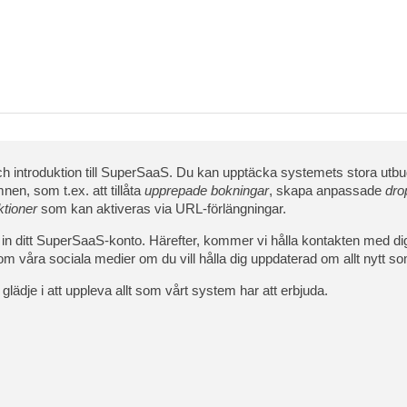
och introduktion till SuperSaaS. Du kan upptäcka systemets stora utb
nen, som t.ex. att tillåta
upprepade bokningar
, skapa anpassade
dro
ktioner
som kan aktiveras via URL-förlängningar.
er in ditt SuperSaaS-konto. Härefter, kommer vi hålla kontakten med di
 våra sociala medier om du vill hålla dig uppdaterad om allt nytt 
dje i att uppleva allt som vårt system har att erbjuda.