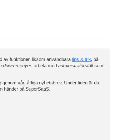
ud av funktioner, liksom användbara
tips & trix
, på
p-down-menyer
, arbeta med
administratörsfält
som
g genom vårt årliga nyhetsbrev. Under tiden är du
som händer på SuperSaaS.