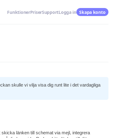
Funktioner
Priser
Support
Logga in
Skapa konto
n skulle vi vilja visa dig runt lite i det vardagliga
 skicka länken till schemat via mejl, integrera