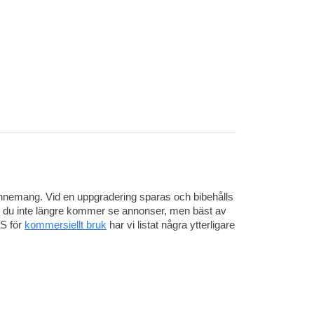
abonnemang. Vid en uppgradering sparas och bibehålls
tt du inte längre kommer se annonser, men bäst av
aS för
kommersiellt bruk
har vi listat några ytterligare