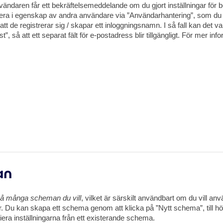
vändaren får ett bekräftelsemeddelande om du gjort inställningar för be
era i egenskap av andra användare via ”Användarhantering”, som du 
att de registrerar sig / skapar ett inloggningsnamn. I så fall kan det v
så att ett separat fält för e-postadress blir tillgängligt. För mer i
an
å många scheman du vill
, vilket är särskilt användbart om du vill anv
 Du kan skapa ett schema genom att klicka på ”Nytt schema”, till hö
iera inställningarna från ett existerande schema.