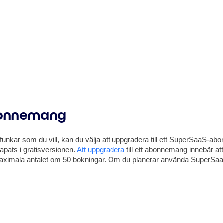
abonnemang
ng funkar som du vill, kan du välja att uppgradera till ett SuperSaaS-
kapats i gratisversionen.
Att uppgradera
till ett abonnemang innebär a
t maximala antalet om 50 bokningar. Om du planerar använda SuperSa