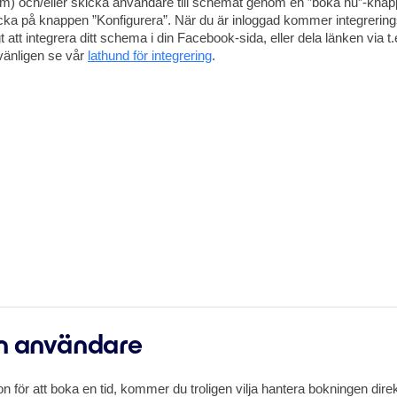
am) och/eller skicka användare till schemat genom en ”boka nu”-knapp p
licka på knappen ”Konfigurera”. När du är inloggad kommer integreri
t att integrera ditt schema i din Facebook-sida, eller dela länken via 
 vänligen se vår
lathund för integrering
.
en användare
on för att boka en tid, kommer du troligen vilja hantera bokningen dire