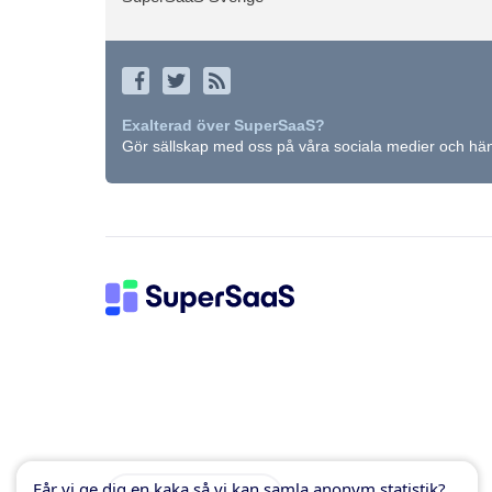
Exalterad över SuperSaaS?
Gör sällskap med oss på våra sociala medier och häng
Får vi ge dig en kaka så vi kan samla anonym statistik?