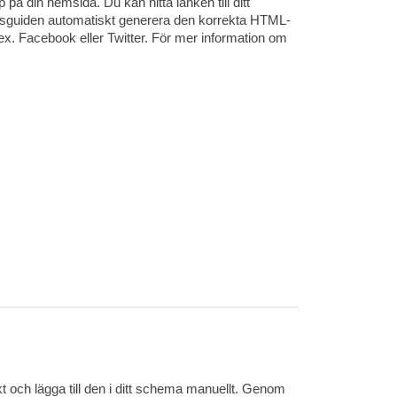
å din hemsida. Du kan hitta länken till ditt
ngsguiden automatiskt generera den korrekta HTML-
t.ex. Facebook eller Twitter. För mer information om
kt och lägga till den i ditt schema manuellt. Genom