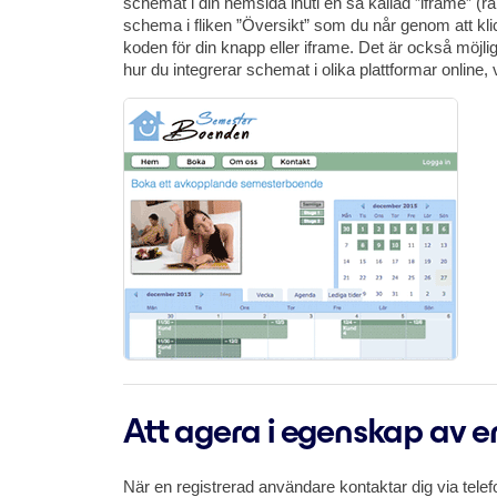
schemat i din hemsida inuti en så kallad ”iframe” (r
schema i fliken ”Översikt” som du når genom att k
koden för din knapp eller iframe. Det är också möjlig
hur du integrerar schemat i olika plattformar online,
Att agera i egenskap av 
När en registrerad användare kontaktar dig via telef