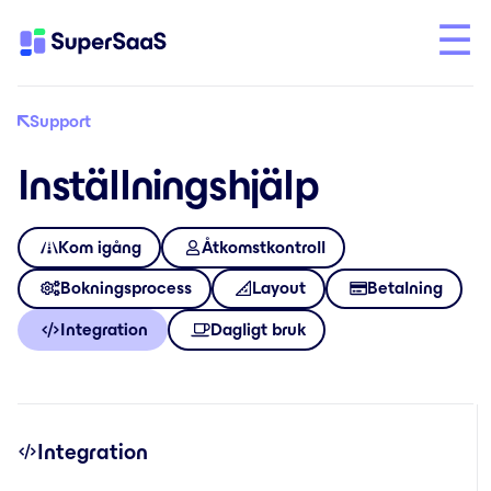
Support
Inställningshjälp
Kom igång
Åtkomstkontroll
Bokningsprocess
Layout
Betalning
Integration
Dagligt bruk
Integration