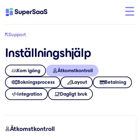
Support
Inställningshjälp
Kom igång
Åtkomstkontroll
Bokningsprocess
Layout
Betalning
Integration
Dagligt bruk
Åtkomstkontroll