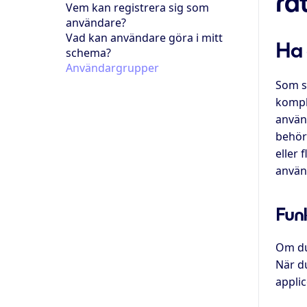
rä
Vem kan registrera sig som
användare?
Vad kan användare göra i mitt
Ha 
schema?
Användargrupper
Som st
komple
använ
behör
eller
använ
Fun
Om du
När d
applic