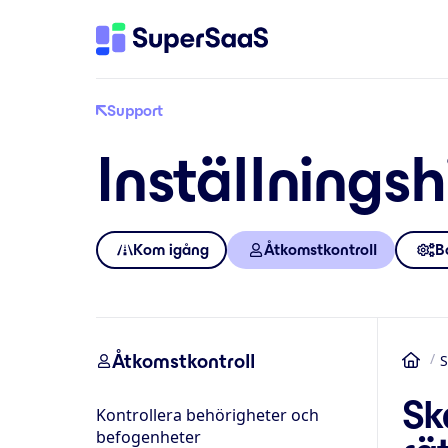
Support
Inställningsh
Kom igång
Åtkomstkontroll
B
Åtkomstkontroll
S
He
Sk
Kontrollera behörigheter och
befogenheter