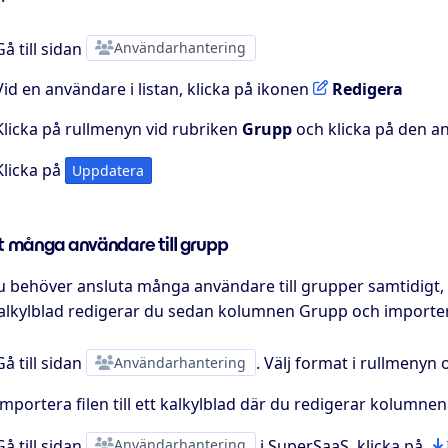
Gå till sidan
Användarhantering
Vid en användare i listan, klicka på ikonen
Redigera
Klicka på rullmenyn vid rubriken
Grupp
och klicka på den an
Klicka på
Uppdatera
t många användare till grupp
behöver ansluta många användare till grupper samtidigt, ka
 kalkylblad redigerar du sedan kolumnen Grupp och importer
Gå till sidan
Användarhantering
. Välj format i rullmenyn 
Importera filen till ett kalkylblad där du redigerar kolumne
Gå till sidan
Användarhantering
i SuperSaaS. klicka på