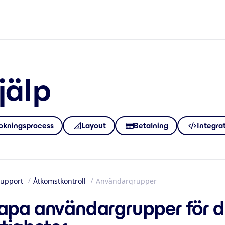
jälp
okningsprocess
Layout
Betalning
Integra
upport
Åtkomstkontroll
Användargrupper
m
apa användargrupper för de