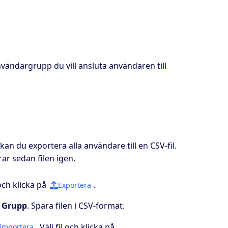
vändargrupp du vill ansluta användaren till
n du exportera alla användare till en CSV-fil.
ar sedan filen igen.
och klicka på
.
Exportera
n
Grupp
. Spara filen i CSV-format.
. Välj fil och klicka på
Importera