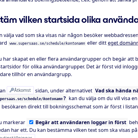
täm vilken startsida olika använd
n välja vad som ska visas när någon besöker webbadressen 
ard
eller ditt
eget domän
www.supersaas.se/schedule/
kontonamn
 har skapat en eller flera användargrupper och begär att b
startsidor för olika användargrupper. Det är först vid inl
dare tillhör en användargrupp.
dan
Åtkomst
sidan, under alternativet
Vad ska hända n
?
kan du välja om du vill visa en
persaas.se/schedule/
kontonamn
 besökaren direkt till bokningsschemat som är först i listan
u markerar
Begär
att användaren loggar in först
behö
redan har ett. Du kan bestämma vilken text som ska visas p
outinställningar