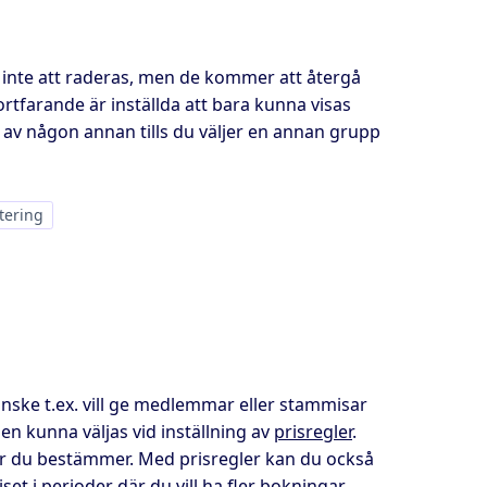
 inte att raderas, men de kommer att återgå
tfarande är inställda att bara kunna visas
v någon annan tills du väljer en annan grupp
tering
nske t.ex. vill ge medlemmar eller stammisar
n kunna väljas vid inställning av
prisregler
.
kor du bestämmer. Med prisregler kan du också
 i perioder där du vill ha fler bokningar.