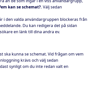
dra än de som ingår i en viss användargrupp,
Vem kan se schemat?
. Välj sedan
går i den valda användargruppen blockeras från
meddelande. Du kan redigera det på sidan
sökare en länk till dina andra ev.
elst ska kunna se schemat. Vid frågan om vem
inloggning krävs och välj sedan
dast synligt om du inte redan valt en