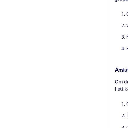
Anslu
Om du 
I ett