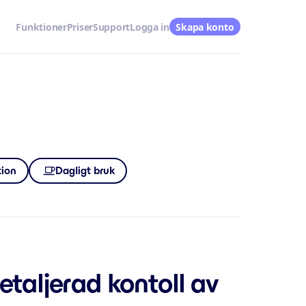
Funktioner
Priser
Support
Logga in
Skapa konto
tion
Dagligt bruk
taljerad kontoll av