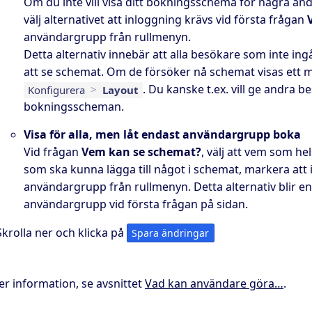
Om du inte vill visa ditt bokningsschema för några an
välj alternativet att inloggning krävs vid första frågan
användargrupp från rullmenyn.
Detta alternativ innebär att alla besökare som inte in
att se schemat. Om de försöker nå schemat visas ett 
. Du kanske t.ex. vill ge andra be
Konfigurera
>
Layout
bokningsscheman.
Visa för alla, men låt endast användargrupp boka
Vid frågan
Vem kan se schemat?
, välj att vem som h
som ska kunna lägga till något i schemat, markera att 
användargrupp från rullmenyn. Detta alternativ blir en
användargrupp vid första frågan på sidan.
Skrolla ner och klicka på
Spara ändringar
er information, se avsnittet
Vad kan användare göra…
.