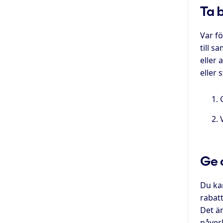
Ta 
Var f
till 
eller
eller
Ge o
Du ka
rabat
Det ä
påverk