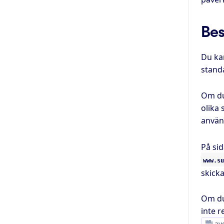
Bes
Du ka
stand
Om du
olika 
använ
På si
www.su
skicka
Om d
inte 
Lay