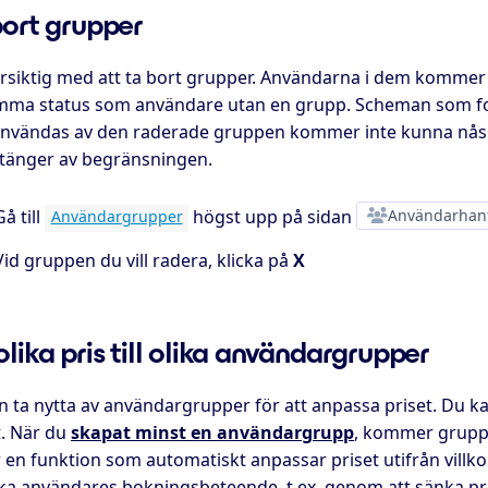
bort grupper
örsiktig med att ta bort grupper. Användarna i dem kommer
samma status som användare utan en grupp. Scheman som for
 användas av den raderade gruppen kommer inte kunna nås a
 stänger av begränsningen.
Gå till
högst upp på sidan
Användarhan
Användargrupper
Vid gruppen du vill radera, klicka på
X
lika pris till olika användargrupper
n ta nytta av användargrupper för att anpassa priset. Du ka
t. När du
skapat minst en användargrupp
, kommer gruppe
r en funktion som automatiskt anpassar priset utifrån vill
a användares bokningsbeteende, t.ex. genom att sänka priset