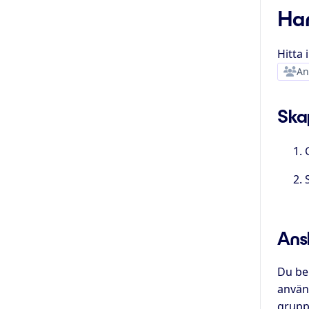
Han
Hitta
An
Ska
Ansl
Du beh
använ
grupp