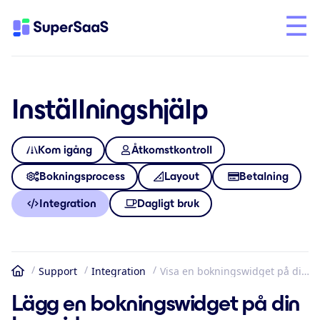
Inställningshjälp
Kom igång
Åtkomstkontroll
Bokningsprocess
Layout
Betalning
Integration
Dagligt bruk
Support
Integration
Visa en bokningswidget på din hemsida
Hem
Lägg en bokningswidget på din