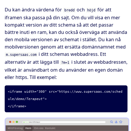
Du kan ändra värdena för
och
för att
bredd
höjd
iframen ska passa på din sajt. Om du vill visa en mer
kompakt version av ditt schema så att det passar
bättre inuti en ram, kan du också överväga att använda
den mobila versionen av schemat i stället. Du kan nå
mobilversionen genom att ersätta domännamnet med
i ditt schemas webbadress. Ett
m.supersaas.com
alternativ är att lägga till
i slutet av webbadressen,
?m=1
vilket är användbart om du använder en egen domän
eller https. Till exempel:
<iframe width="300" src="
https://www.supersaas.com/sched
ule/
demo
/
Terapeut
">
</iframe>