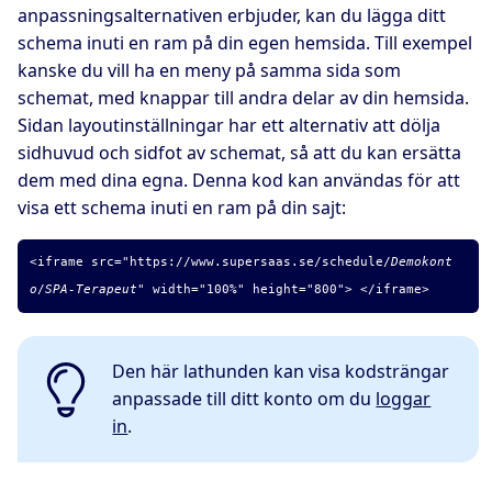
anpassningsalternativen erbjuder, kan du lägga ditt
schema inuti en ram på din egen hemsida. Till exempel
kanske du vill ha en meny på samma sida som
schemat, med knappar till andra delar av din hemsida.
Sidan layoutinställningar har ett alternativ att dölja
sidhuvud och sidfot av schemat, så att du kan ersätta
dem med dina egna. Denna kod kan användas för att
visa ett schema inuti en ram på din sajt:
<iframe src="
https://www.supersaas.se/schedule/
Demokont
o
/
SPA-Terapeut
" width="100%" height="800"> </iframe>
Den här lathunden kan visa kodsträngar
anpassade till ditt konto om du
loggar
in
.