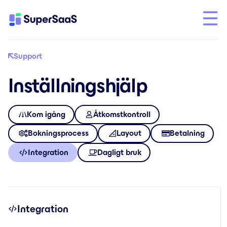
Support
Inställningshjälp
Kom igång
Åtkomstkontroll
Bokningsprocess
Layout
Betalning
Integration
Dagligt bruk
Integration