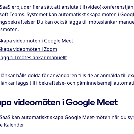
aaS erbjuder flera sätt att ansluta till (video)konferenstj
soft Teams. Systemet kan automatiskt skapa möten i Goog
gsbekräftelser. Du kan också lägga till möteslänkar manuell
nsmöten.
Skapa videomöten i Google Meet
Skapa videomöten i Zoom
Lägg till möteslänkar manuellt
änkar hålls dolda för användaren tills de är anmälda till e
änkar läggs till i bekräftelse- och påminnelsemejl automati
pa videomöten i Google Meet
SaaS kan automatiskt skapa Google Meet-möten när du sy
e Kalender.