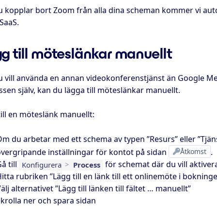
 kopplar bort Zoom från alla dina scheman kommer vi autom
SaaS.
g till möteslänkar manuellt
 vill använda en annan videokonferenstjänst än Google Meet
sen själv, kan du lägga till möteslänkar manuellt.
ill en möteslänk manuellt:
m du arbetar med ett schema av typen ”Resurs” eller ”Tjänst”:
vergripande inställningar för kontot på sidan
Åtkomst
.
å till
för schemat där du vill aktiver
Konfigurera
>
Process
itta rubriken ”Lägg till en länk till ett onlinemöte i bokning
älj alternativet ”Lägg till länken till fältet … manuellt”
krolla ner och spara sidan