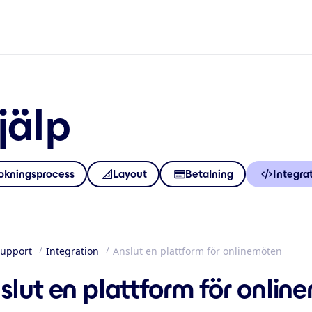
jälp
okningsprocess
Layout
Betalning
Integra
upport
Integration
Anslut en plattform för onlinemöten
m
slut en plattform för onlin