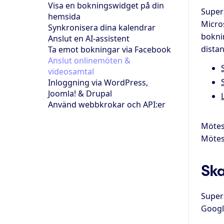
Visa en bokningswidget på din
SuperS
hemsida
Micro
Synkronisera dina kalendrar
boknin
Anslut en AI-assistent
dista
Ta emot bokningar via Facebook
Anslut onlinemöten &
videosamtal
Inloggning via WordPress,
Joomla! & Drupal
Använd webbkrokar och API:er
Mötesl
Mötesl
Ska
Super
Googl