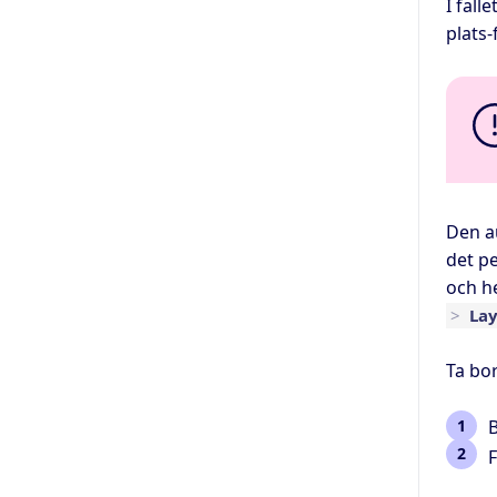
I fall
plats-
Den a
det pe
och he
>
La
Ta bo
B
F