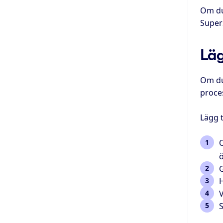
Om du
Super
Läg
Om du
proces
Lägg t
O
ö
G
H
V
S