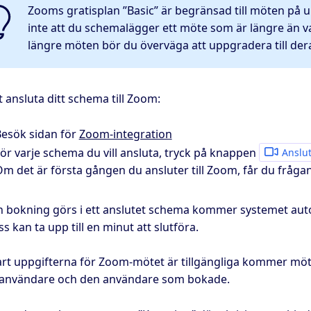
Zooms gratisplan ”Basic” är begränsad till möten på up
inte att du schemalägger ett möte som är längre än vad
längre möten bör du överväga att uppgradera till dera
t ansluta ditt schema till Zoom:
esök sidan för
Zoom-integration
ör varje schema du vill ansluta, tryck på knappen
Anslut
m det är första gången du ansluter till Zoom, får du frågan
n bokning görs i ett anslutet schema kommer systemet aut
s kan ta upp till en minut att slutföra.
art uppgifterna för Zoom-mötet är tillgängliga kommer möte
användare och den användare som bokade.