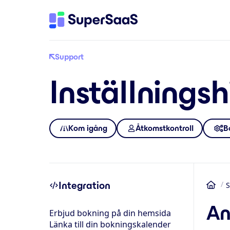
Support
Inställningsh
Kom igång
Åtkomstkontroll
B
Integration
S
He
An
Erbjud bokning på din hemsida
Länka till din bokningskalender