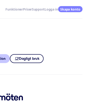
Funktioner
Priser
Support
Logga in
Skapa konto
tion
Dagligt bruk
emöten