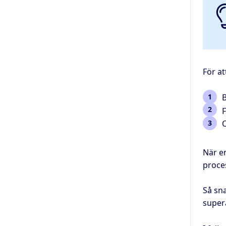
För at
B
F
O
När e
proces
Så sn
super