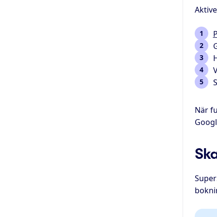
Aktiv
P
G
H
V
S
När f
Googl
Ska
Super
bokni