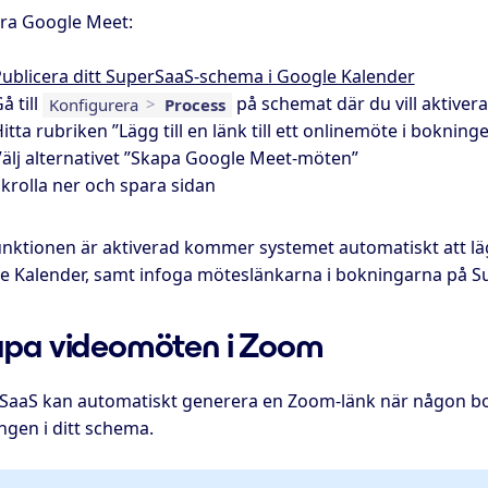
era Google Meet:
ublicera ditt SuperSaaS-schema i Google Kalender
å till
på schemat där du vill aktivera
Konfigurera
>
Process
itta rubriken ”Lägg till en länk till ett onlinemöte i bokning
älj alternativet ”Skapa Google Meet-möten”
krolla ner och spara sidan
unktionen är aktiverad kommer systemet automatiskt att läg
e Kalender, samt infoga möteslänkarna i bokningarna på S
pa videomöten i Zoom
SaaS kan automatiskt generera en Zoom-länk när någon boka
ngen i ditt schema.