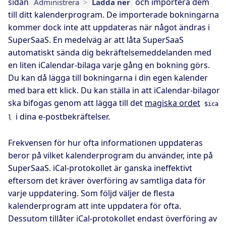
sidan
och importera dem
Administrera
>
Ladda ner
till ditt kalenderprogram. De importerade bokningarna
kommer dock inte att uppdateras när något ändras i
SuperSaaS. En medelväg är att låta SuperSaaS
automatiskt sända dig bekräftelsemeddelanden med
en liten iCalendar-bilaga varje gång en bokning görs.
Du kan då lägga till bokningarna i din egen kalender
med bara ett klick. Du kan ställa in att iCalendar-bilagor
ska bifogas genom att lägga till det
magiska ordet
$ica
i dina e-postbekräftelser.
l
Frekvensen för hur ofta informationen uppdateras
beror på vilket kalenderprogram du använder, inte på
SuperSaaS. iCal-protokollet är ganska ineffektivt
eftersom det kräver överföring av samtliga data för
varje uppdatering. Som följd väljer de flesta
kalenderprogram att inte uppdatera för ofta.
Dessutom tillåter iCal-protokollet endast överföring av