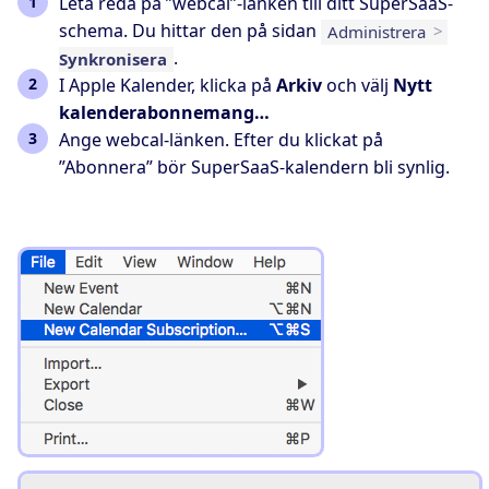
Leta reda på ”webcal”-länken till ditt SuperSaaS-
schema. Du hittar den på sidan
Administrera
>
.
Synkronisera
I Apple Kalender, klicka på
Arkiv
och välj
Nytt
kalenderabonnemang…
Ange webcal-länken. Efter du klickat på
”Abonnera” bör SuperSaaS-kalendern bli synlig.