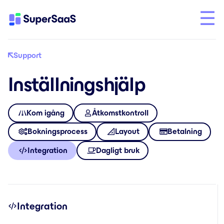
Support
Inställningshjälp
Kom igång
Åtkomstkontroll
Bokningsprocess
Layout
Betalning
Integration
Dagligt bruk
Integration