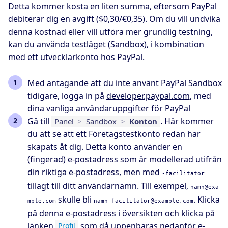
Detta kommer kosta en liten summa, eftersom PayPal
debiterar dig en avgift ($0,30/€0,35). Om du vill undvika
denna kostnad eller vill utföra mer grundlig testning,
kan du använda testläget (Sandbox), i kombination
med ett utvecklarkonto hos PayPal.
Med antagande att du inte använt PayPal Sandbox
tidigare, logga in på
developer.paypal.com
, med
dina vanliga användaruppgifter för PayPal
Gå till
. Här kommer
Panel
>
Sandbox
>
Konton
du att se att ett Företagstestkonto redan har
skapats åt dig. Detta konto använder en
(fingerad) e-postadress som är modellerad utifrån
din riktiga e-postadress, men med
-facilitator
tillagt till ditt användarnamn. Till exempel,
namn@exa
skulle bli
. Klicka
mple.com
namn-facilitator@example.com
på denna e-postadress i översikten och klicka på
länken
som då uppenbaras nedanför e-
Profil