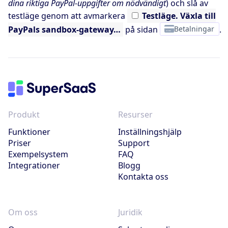
dina riktiga PayPal-uppgifter om nödvändigt
) och slå av
testläge genom att avmarkera
Testläge.
Växla till
PayPals sandbox-gateway…
på sidan
Betalningar
.
Produkt
Resurser
Funktioner
Inställningshjälp
Priser
Support
Exempelsystem
FAQ
Integrationer
Blogg
Kontakta oss
Om oss
Juridik