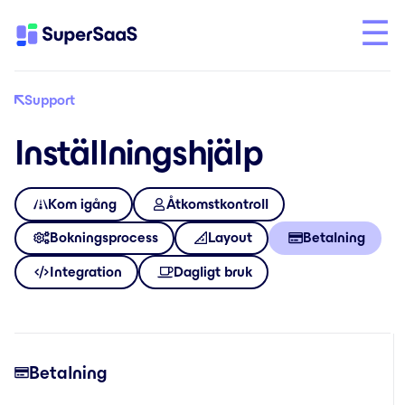
Support
Inställningshjälp
Kom igång
Åtkomstkontroll
Bokningsprocess
Layout
Betalning
Integration
Dagligt bruk
Betalning