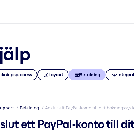
jälp
okningsprocess
Layout
Betalning
Integra
upport
Betalning
Anslut ett PayPal-konto till ditt bokningssys
m
slut ett PayPal-konto till d