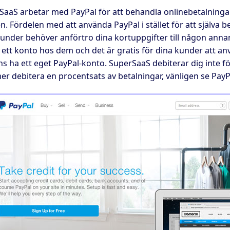
aaS arbetar med PayPal för att behandla onlinebetalningar. 
n. Fördelen med att använda PayPal i stället för att själva b
under behöver anförtro dina kortuppgifter till någon annan 
ett konto hos dem och det är gratis för dina kunder att an
ens ha ett eget PayPal-konto. SuperSaaS debiterar dig inte 
r debitera en procentsats av betalningar, vänligen se Pay