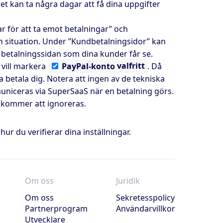
et kan ta några dagar att få dina uppgifter
ar för att ta emot betalningar” och
in situation. Under ”Kundbetalningsidor” kan
betalningssidan som dina kunder får se.
 vill markera
PayPal-konto
valfritt
. Då
 betala dig. Notera att ingen av de tekniska
niceras via SuperSaaS när en betalning görs.
” kommer att ignoreras.
ur du verifierar dina inställningar.
Om oss
Juridik
Om oss
Sekretesspolicy
Partnerprogram
Användarvillkor
Utvecklare