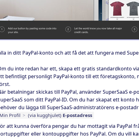
älla in ditt PayPal-konto och att få det att fungera med Sup
m du inte redan har ett, skapa ett gratis standardkonto vi
tt befintligt personligt PayPal-konto till ett företagskonto, 
örst.
är betalningar skickas till PayPal, använder SuperSaaS e-p
uperSaaS som ditt PayPal-ID. Om du har skapat ett konto 
ehöver du lägga till SuperSaaS-administratörens e-postadre
Min Profil
>
(via kugghjulet)
E-postadress
ör att kunna överföra pengar du har mottagit via PayPal fr
ortuppgifter eller kontouppgifter hos PayPal. Om du vill kan