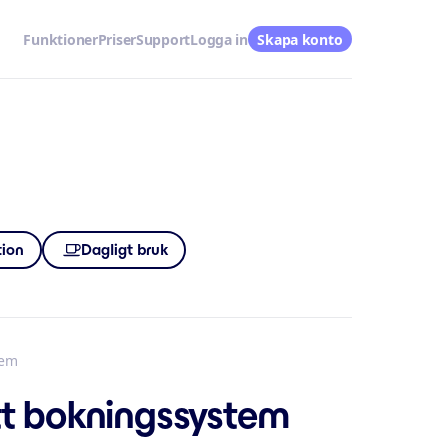
Funktioner
Priser
Support
Logga in
Skapa konto
tion
Dagligt bruk
tem
itt bokningssystem