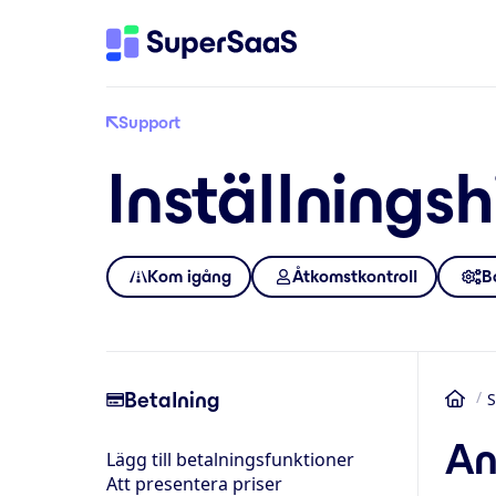
Support
Inställningsh
Kom igång
Åtkomstkontroll
B
Betalning
S
He
An
Lägg till betalningsfunktioner
Att presentera priser