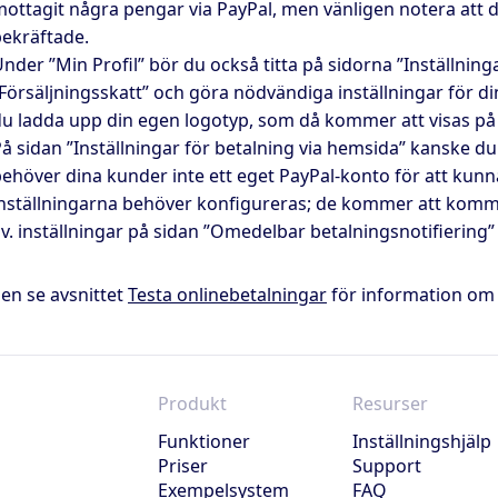
ottagit några pengar via PayPal, men vänligen notera att d
ekräftade.
nder ”Min Profil” bör du också titta på sidorna ”Inställning
Försäljningsskatt” och göra nödvändiga inställningar för d
u ladda upp din egen logotyp, som då kommer att visas på 
å sidan ”Inställningar för betalning via hemsida” kanske du
ehöver dina kunder inte ett eget PayPal-konto för att kunna
nställningarna behöver konfigureras; de kommer att kommu
v. inställningar på sidan ”Omedelbar betalningsnotifiering
en se avsnittet
Testa onlinebetalningar
för information om h
Produkt
Resurser
Funktioner
Inställningshjälp
Priser
Support
Exempelsystem
FAQ