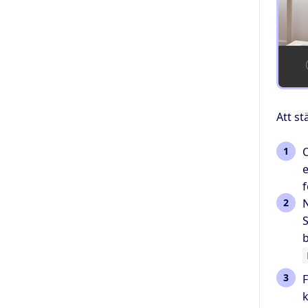
Att st
O
e
f
N
S
b
F
k