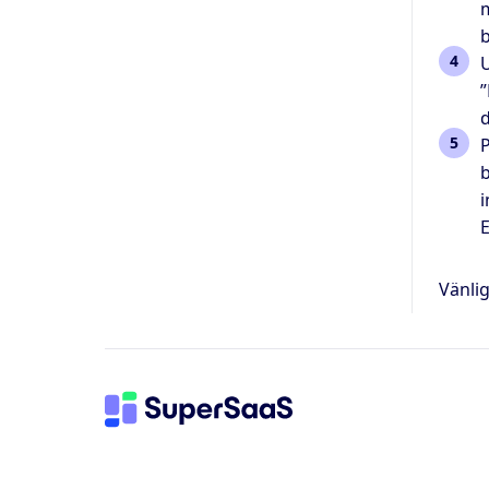
m
b
U
”
d
P
b
i
E
Vänlig