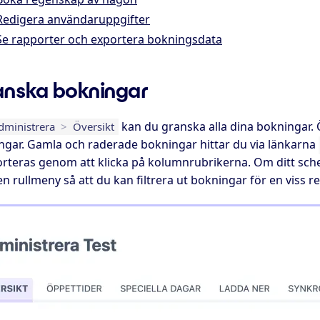
Redigera användaruppgifter
Se rapporter och exportera bokningsdata
nska bokningar
kan du granska alla dina bokningar. Ö
dministrera
>
Översikt
ngar. Gamla och raderade bokningar hittar du via länkarna
rteras genom att klicka på kolumnrubrikerna. Om ditt schema
en rullmeny så att du kan filtrera ut bokningar för en viss res