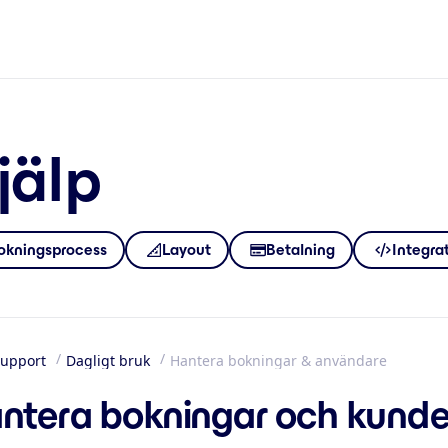
jälp
okningsprocess
Layout
Betalning
Integra
upport
Dagligt bruk
Hantera bokningar & användare
m
ntera bokningar och kunde