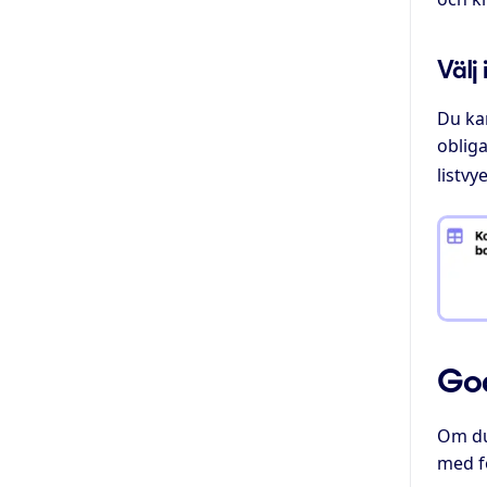
Välj 
Du kan
obliga
listv
God
Om du
med f