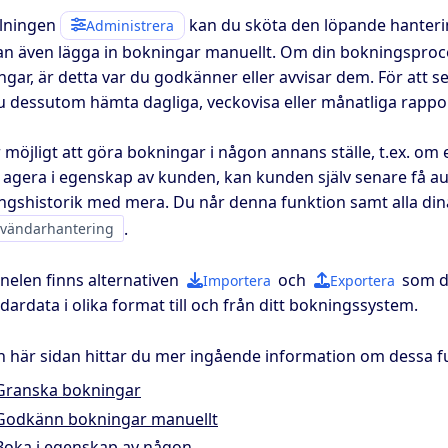
elningen
kan du sköta den löpande hanterin
Administrera
an även lägga in bokningar manuellt. Om din bokningsproces
ngar, är detta var du godkänner eller avvisar dem. För att 
u dessutom hämta dagliga, veckovisa eller månatliga rappor
 möjligt att göra bokningar i någon annans ställe, t.ex. om
u agera i egenskap av kunden, kan kunden själv senare få a
ngshistorik med mera. Du når denna funktion samt alla din
vändarhantering
.
nelen finns alternativen
och
som du
Importera
Exportera
ardata i olika format till och från ditt bokningssystem.
n här sidan hittar du mer ingående information om dessa f
Granska bokningar
Godkänn bokningar manuellt
Boka i egenskap av någon