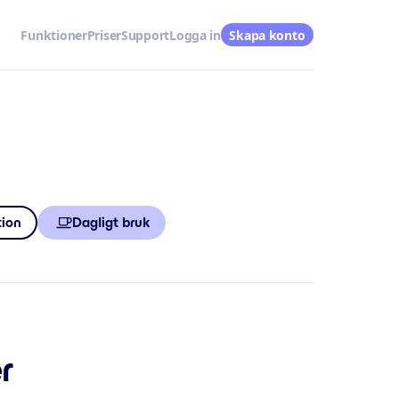
Funktioner
Priser
Support
Logga in
Skapa konto
tion
Dagligt bruk
r