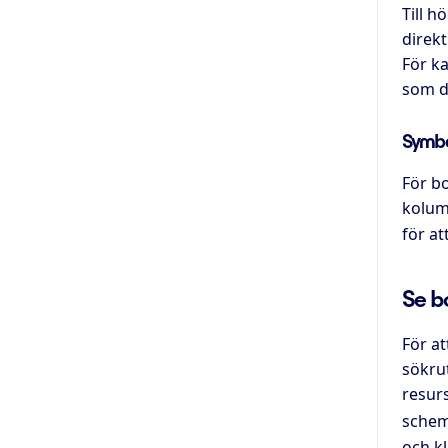
Till h
direk
För ka
som du
Symbo
För b
kolu
för at
Se b
För a
sökru
resurs
schema
och k