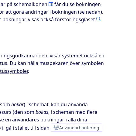
lickar på schemaikonen
får du se bokningen
ör att göra ändringar i bokningen (se
nedan
).
ör bokningar, visas också förstoringsglaset
kningsgodkännanden, visar systemet också en
tatus. Du kan hålla muspekaren över symbolen
tatussymboler
.
n som
bokar
) i schemat, kan du använda
resurs (den som
bokas
, i scheman med flera
 se en användares bokningar i alla dina
 gå i stället till sidan
Användarhantering