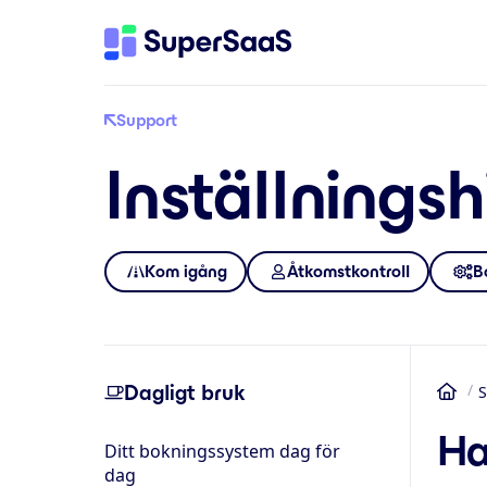
Support
Inställningsh
Kom igång
Åtkomstkontroll
B
Dagligt bruk
S
He
Ha
Ditt bokningssystem dag för
dag