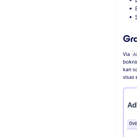
Gra
Via
A
bokni
kan so
visas 