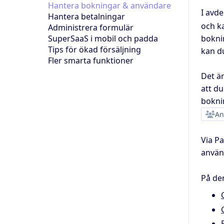
Hantera bokningar & användare
I avd
Hantera betalningar
och k
Administrera formulär
bokni
SuperSaaS i mobil och padda
Tips för ökad försäljning
kan d
Fler smarta funktioner
Det är
att d
bokni
An
Via Pa
använd
På de