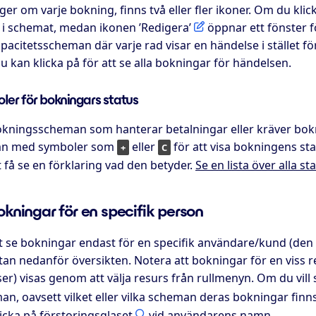
öger om varje bokning, finns två eller fler ikoner. Om du k
t i schemat, medan ikonen ’Redigera’
öppnar ett fönster f
pacitetsscheman där varje rad visar en händelse i stället f
 kan klicka på för att se alla bokningar för händelsen.
ler för bokningars status
okningsscheman som hanterar betalningar eller kräver bo
mn med symboler som
eller
för att visa bokningens s
+
C
t få se en förklaring vad den betyder.
Se en lista över alla s
okningar för en specifik person
tt se bokningar endast för en specifik användare/kund (de
tan nedanför översikten. Notera att bokningar för en viss 
er) visas genom att välja resurs från rullmenyn. Om du vill
n, oavsett vilket eller vilka scheman deras bokningar finns i,
licka på förstoringsglaset
vid användarens namn.