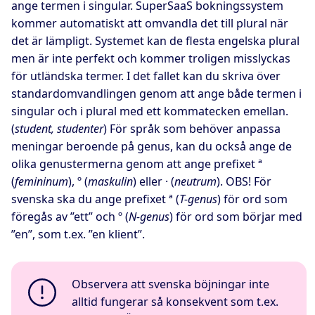
ange termen i singular. SuperSaaS bokningssystem
kommer automatiskt att omvandla det till plural när
det är lämpligt. Systemet kan de flesta engelska plural
men är inte perfekt och kommer troligen misslyckas
för utländska termer. I det fallet kan du skriva över
standardomvandlingen genom att ange både termen i
singular och i plural med ett kommatecken emellan.
(
student, studenter
) För språk som behöver anpassa
meningar beroende på genus, kan du också ange de
olika genustermerna genom att ange prefixet ª
(
femininum
), º (
maskulin
) eller · (
neutrum
). OBS! För
svenska ska du ange prefixet ª (
T-genus
) för ord som
föregås av ”ett” och º (
N-genus
) för ord som börjar med
”en”, som t.ex. ”en klient”.
Observera att svenska böjningar inte
alltid fungerar så konsekvent som t.ex.