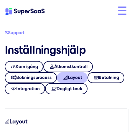
Support
Inställningshjälp
Kom igång
Åtkomstkontroll
Bokningsprocess
Layout
Betalning
Integration
Dagligt bruk
Layout