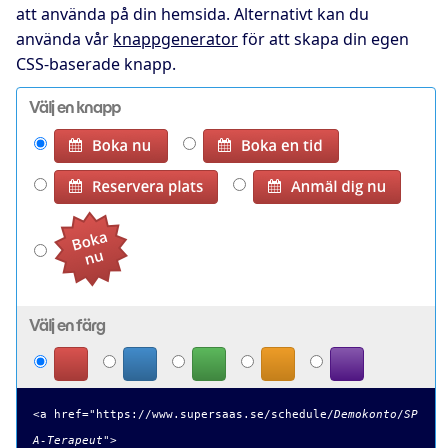
att använda på din hemsida. Alternativt kan du
använda vår
knappgenerator
för att skapa din egen
CSS-baserade knapp.
Välj en knapp
Välj en färg
<a href="
https://www.supersaas.se/schedule/
Demokonto
/
SP
A-Terapeut
">