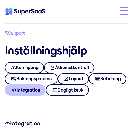
Support
Inställningshjälp
Kom igång
Åtkomstkontroll
Bokningsprocess
Layout
Betalning
Integration
Dagligt bruk
Integration