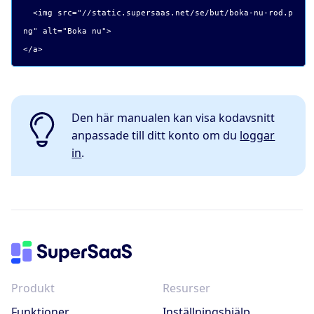
<img src="
//static.supersaas.net/se/but/boka-nu-rod.p
ng
" alt="
Boka nu
">
</a>
Den här manualen kan visa kodavsnitt
anpassade till ditt konto om du
loggar
in
.
Produkt
Resurser
Funktioner
Inställningshjälp